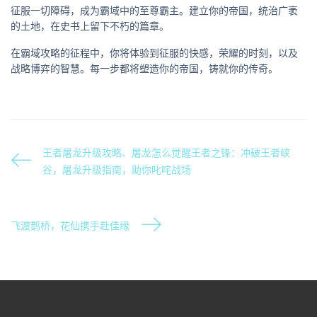
征服一切障碍，成为霸域中的至尊霸主。建立你的帝国，统治广袤
的土地，在史书上留下不朽的篇章。
在霸域攻略的征程中，你将体验到征服的快感，荣耀的时刻，以及
战略博弈的智慧。每一步都将塑造你的帝国，铸就你的传奇。
王者屠龙升级攻略、屠龙怎么觉醒王者之锋：冲破王者峡
谷，屠龙升级指南，助你叱咤战场
飞渡鹊桥，花仙携手赴佳缘